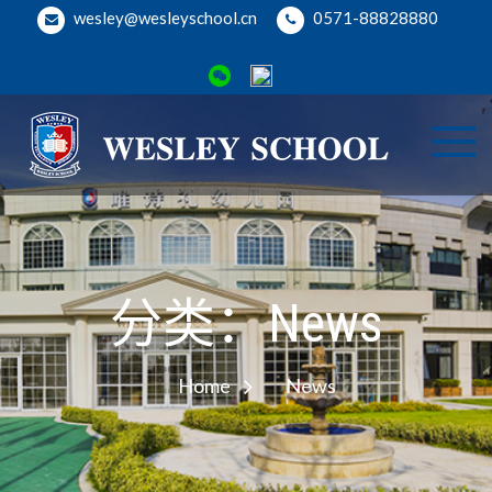
Skip
wesley@wesleyschool.cn
0571-88828880
to
content
Wesl
Welcome
to Wesley
Binji
School
Camp
分类：News
Home
News